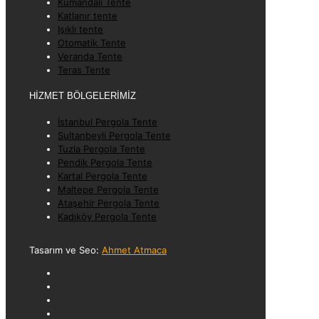
Kumandalı Tente
Katlanır tente
Işıklı tente
Otomatik Tente
Veranda Tente
Teras Tente
HİZMET BÖLGELERİMİZ
İstanbul Pergola Tente
Sultanbeyli Pergola Tente
Tuzla Pergola Tente
Pendik Pergola Tente
Kartal Pergola Tente
Maltepe Pergola Tente
Ataşehir Pergola Tente
Kadıköy Pergola Tente
Tasarım ve Seo:
Ahmet Atmaca