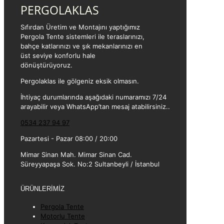
PERGOLAKLAS
Sıfırdan Üretim ve Montajını yaptığımız
Pergola Tente sistemleri ile teraslarınızı,
bahçe katlarınızı ve şık mekanlarınızı en
üst seviye konforlu hale
dönüştürüyoruz.
Pergolaklas ile gölgeniz eksik olmasın.
İhtiyaç durumlarında aşağıdaki numaramızı 7/24
arayabilir veya WhatsApp’tan mesaj atabilirsiniz..
0534 237 94 97
Pazartesi - Pazar 08:00 / 20:00
Mimar Sinan Mah. Mimar Sinan Cad.
Süreyyapaşa Sok. No:2 Sultanbeyli / İstanbul
ÜRÜNLERİMİZ
Pergola Tente
Motorlu Tente