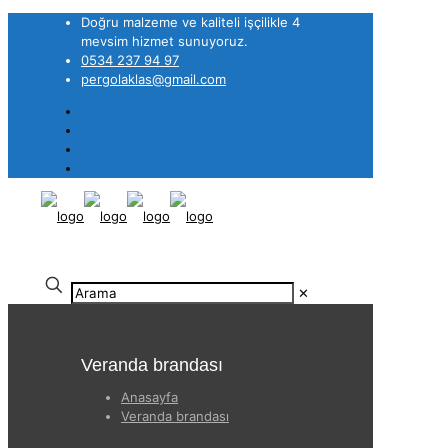
Doğru malzeme ve kaliteli işçilikle 4
mevsim hizmet sunuyoruz.
0534 237 94 97
pergolaklas@gmail.com
✕
Veranda brandası
Anasayfa
Veranda brandası