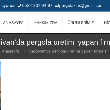
unuyoruz.
0534 237 94 97
pergolaklas@gmail.com
ANASAYFA
HAKKIMIZDA
ÜRÜNLERİMİZ
Hİ
ivan’da pergola üretimi yapan fir
Anasayfa
Serdivan’da pergola üretimi yapan firmalar