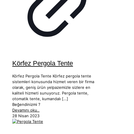
Körfez Pergola Tente
Körfez Pergola Tente Körfez pergola tente
sistemleri konusunda hizmet veren bir firma
olarak, geniş ürün yelpazemizle sizlere en
kaliteli hizmeti sunuyoruz. Pergola tente,
otomatik tente, kumandalı
[…]
Beğendinizmi ?
Devamını oku..
28 Nisan 2023