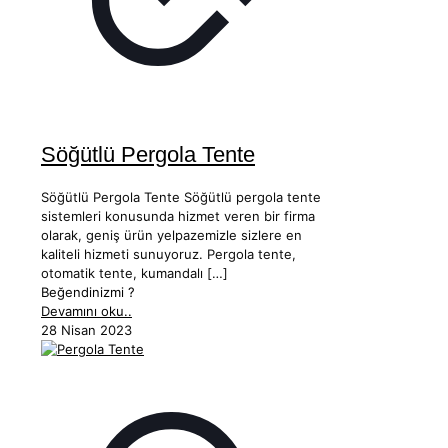
Söğütlü Pergola Tente
Söğütlü Pergola Tente Söğütlü pergola tente
sistemleri konusunda hizmet veren bir firma
olarak, geniş ürün yelpazemizle sizlere en
kaliteli hizmeti sunuyoruz. Pergola tente,
otomatik tente, kumandalı
[…]
Beğendinizmi ?
Devamını oku..
28 Nisan 2023