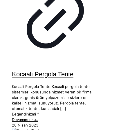
Kocaali Pergola Tente
Kocaali Pergola Tente Kocaali pergola tente
sistemleri konusunda hizmet veren bir firma
olarak, geniş ürün yelpazemizle sizlere en
kaliteli hizmeti sunuyoruz. Pergola tente,
otomatik tente, kumandalı
[…]
Beğendinizmi ?
Devamını oku..
28 Nisan 2023