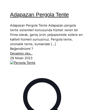
Adapazarı Pergola Tente
Adapazarı Pergola Tente Adapazarı pergola
tente sistemleri konusunda hizmet veren bir
firma olarak, geniş ürün yelpazemizle sizlere en
kaliteli hizmeti sunuyoruz. Pergola tente,
otomatik tente, kumandalı
[…]
Beğendinizmi ?
Devamını oku..
28 Nisan 2023