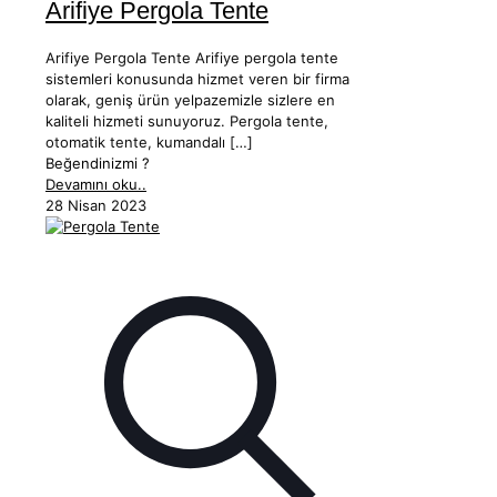
Arifiye Pergola Tente
Arifiye Pergola Tente Arifiye pergola tente
sistemleri konusunda hizmet veren bir firma
olarak, geniş ürün yelpazemizle sizlere en
kaliteli hizmeti sunuyoruz. Pergola tente,
otomatik tente, kumandalı
[…]
Beğendinizmi ?
Devamını oku..
28 Nisan 2023