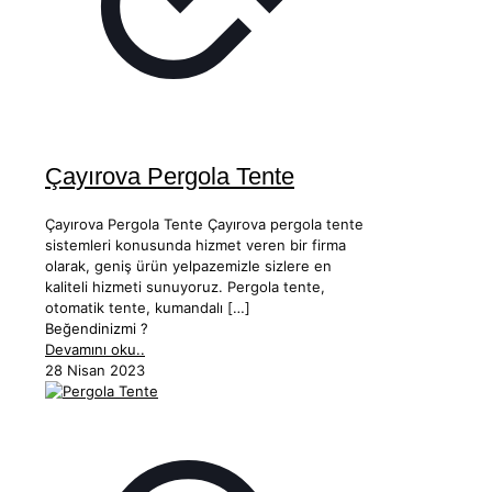
Çayırova Pergola Tente
Çayırova Pergola Tente Çayırova pergola tente
sistemleri konusunda hizmet veren bir firma
olarak, geniş ürün yelpazemizle sizlere en
kaliteli hizmeti sunuyoruz. Pergola tente,
otomatik tente, kumandalı
[…]
Beğendinizmi ?
Devamını oku..
28 Nisan 2023