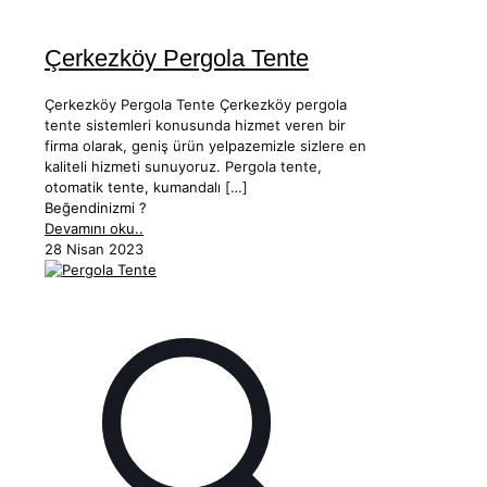
Çerkezköy Pergola Tente
Çerkezköy Pergola Tente Çerkezköy pergola
tente sistemleri konusunda hizmet veren bir
firma olarak, geniş ürün yelpazemizle sizlere en
kaliteli hizmeti sunuyoruz. Pergola tente,
otomatik tente, kumandalı
[…]
Beğendinizmi ?
Devamını oku..
28 Nisan 2023