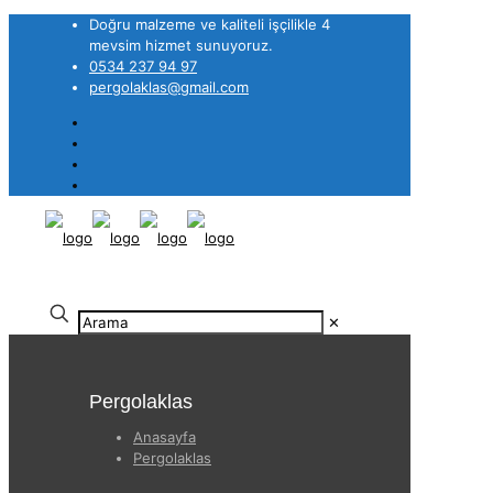
Doğru malzeme ve kaliteli işçilikle 4
mevsim hizmet sunuyoruz.
0534 237 94 97
pergolaklas@gmail.com
✕
Pergolaklas
Anasayfa
Pergolaklas