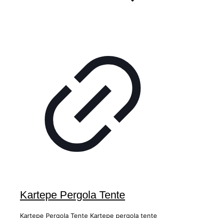
Kartepe Pergola Tente
Kartepe Pergola Tente Kartepe pergola tente